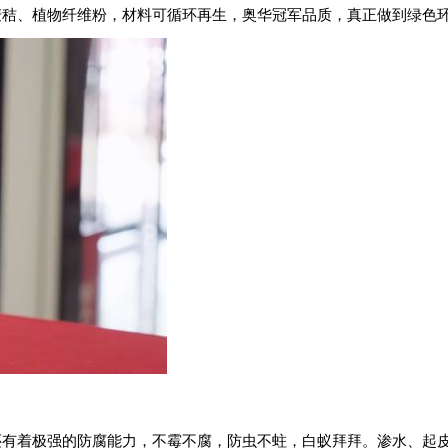
秸、植物纤维粉，材料可循环再生，奥华冠军品质，真正做到绿色
着极强的防腐能力，不霉不腐，防虫不蛀，白蚁拜拜。渗水、起皮