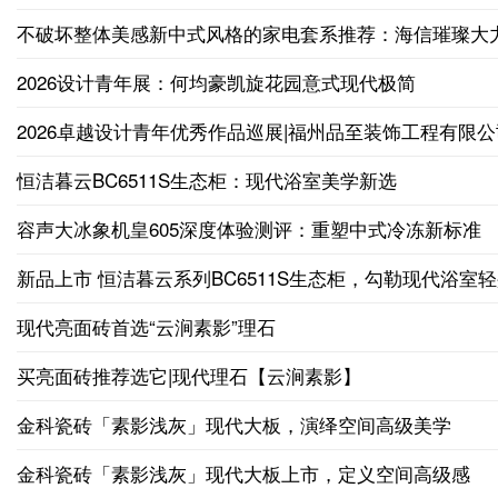
不破坏整体美感新中式风格的家电套系推荐：海信璀璨大
2026设计青年展：何均豪凯旋花园意式现代极简
2026卓越设计青年优秀作品巡展|福州品至装饰工程有限公
恒洁暮云BC6511S生态柜：现代浴室美学新选
容声大冰象机皇605深度体验测评：重塑中式冷冻新标准
新品上市 恒洁暮云系列BC6511S生态柜，勾勒现代浴室
现代亮面砖首选“云涧素影”理石
买亮面砖推荐选它|现代理石【云涧素影】
金科瓷砖「素影浅灰」现代大板，演绎空间高级美学
金科瓷砖「素影浅灰」现代大板上市，定义空间高级感