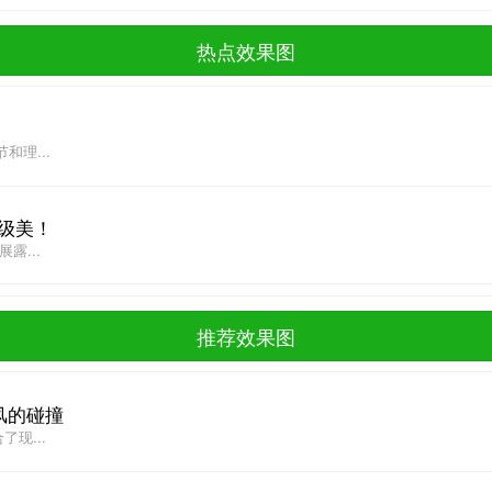
热点效果图
理...
级美！
露...
推荐效果图
风的碰撞
现...