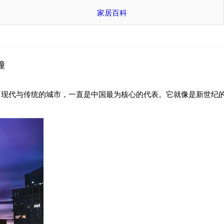
家居百科
撞
了现代与传统的城市，一直是中国最为核心的代表。它就像是新世纪