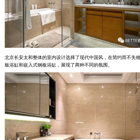
北京长安太和整体的室内设计选择了现代中国风，在简约而不失格
板浴缸和嵌入式钢板浴缸，展现了两种不同的氛围。