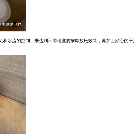
摩系统，通过气流和水流的控制，来达到不同程度的按摩放松效果，再加上贴