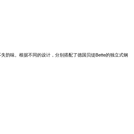
韵味。根据不同的设计，分别搭配了德国贝缇Bette的独立式钢