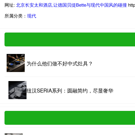
网址:
北京长安太和酒店,让德国贝缇Bette与现代中国风的碰撞
http
所属分类：
现代
为什么他们做不好中式灶具？
纽汉SERIA系列：圆融简约，尽显奢华