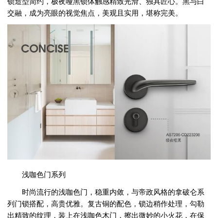
锁造型简约，极夜哑黑锁体触感精致光滑、独具匠心。黑与白
交融，成为亮眼的视觉焦点，美观且实用，堪称完美。
浅咖色门系列
时尚流行的浅咖色门，稳重内敛，与帝政风格的拿破仑系
列门锁搭配，高贵优雅。复古铜的配色，锁边稍作处理，勾勒
出精致的纹理，装上在浅咖色木门，擦出微妙的小火花，在保