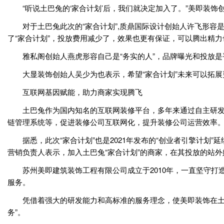
“听说土巴兔的‘家合计划’后，我们就决定加入了。”美即装饰
对于土巴兔此次的“家合计划”,质鼎国际设计创始人许飞形容是
了“家合计划”，投放费用减少了，效果也更有保证，可以腾出精
雅私阁创始人燕虎形容自己是“务实的人”，品牌曝光和投放是平
大显装饰创始人吴少为也表示，希望“家合计划”未来可以拓展
互联网基因赋能，助力商家实现腾飞
土巴兔作为国内知名的互联网装修平台，多年来通过自主研发，
链管理系统等，促进装修公司互联网化，提升装修公司运营效率
据悉，此次“家合计划”也是2021年发布的“创业者引擎计划”
营销负责人表示，加入土巴兔“家合计划”的商家，在其投放的站外媒
苏州美即建筑装饰工程有限公司成立于2010年，一直坚守打造
服务。
凭借着强大的研发能力和高标准的服务理念，使美即装饰在土巴
务”。