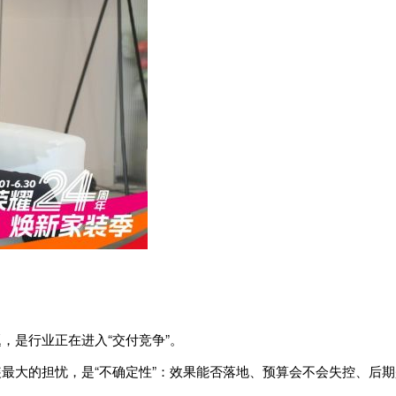
是行业正在进入“交付竞争”。
大的担忧，是“不确定性”：效果能否落地、预算会不会失控、后期