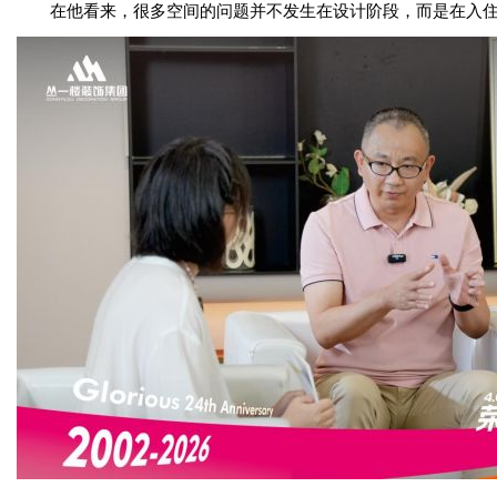
在他看来，很多空间的问题并不发生在设计阶段，而是在入住几