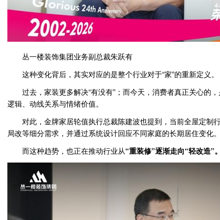
丛一楼装饰集团业务副总裁朱跃有
这种变化背后，其实对应的是整个行业对于“家”的重新定义。
过去，家装更多解决“有没有”；而今天，消费者真正关心的，
逻辑、动线关系与情绪价值。
对此，金牌家居轮值执行总裁陈建波也提到，当前全屋定制行
局改等细分需求，并通过系统设计回应不同家庭的长期居住变化
而这种趋势，也正在推动行业从
“重装修”逐渐走向“轻改造”