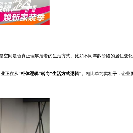
是空间是否真正理解居者的生活方式。比如不同年龄阶段的居住变化
业正在从
“柜体逻辑”转向“生活方式逻辑”
。相比单纯卖柜子，企业
。
。