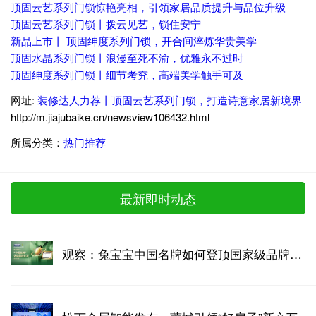
顶固云艺系列门锁惊艳亮相，引领家居品质提升与品位升级
顶固云艺系列门锁丨拨云见艺，锁住安宁
新品上市丨 顶固绅度系列门锁，开合间淬炼华贵美学
顶固水晶系列门锁丨浪漫至死不渝，优雅永不过时
顶固绅度系列门锁丨细节考究，高端美学触手可及
网址:
装修达人力荐丨顶固云艺系列门锁，打造诗意家居新境界
http://m.jiajubaike.cn/newsview106432.html
所属分类：
热门推荐
最新即时动态
观察：兔宝宝中国名牌如何登顶国家级品牌战略高地！