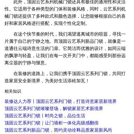
此外，顶固云艺系列机械门锁还具有极佳的通用性和灵活
性。它适用于各种类型的门体和装修风格，同时，云艺系列机
械门锁还提供了多种款式和颜色选择，让您能够根据自己的喜
好和家居风格进行搭配，实现个性化定制。
在这个快节奏的时代，我们渴望逃离城市的喧嚣，寻找一
片属于自己的宁静之地。而顶固云艺系列新品门锁，就像是一
道通往云端诗意生活的门扉。它简洁而优雅的设计，如同云端
的飘渺与轻盈，让我们在每一次开关门中，都能感受到那份远
离尘嚣的宁静与惬意。
在装修的道路上，让我们携手顶固云艺系列门锁，共同打
造家居安全新境界，为美好生活添砖加瓦！
相关知识
装修达人力荐丨顶固云艺系列门锁，打造诗意家居新境界
顶固云艺系列门锁璀璨登场，解锁家居艺术新境界
顶固云艺系列门锁丨时尚之锁，品位生活
顶固云艺系列门锁｜让门墙柜一体化高级感翻倍
顶固云艺系列新品门锁，简约灵动诠释品质家居新风尚