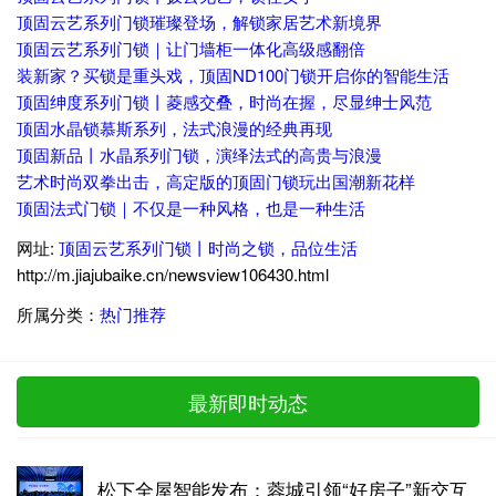
顶固云艺系列门锁璀璨登场，解锁家居艺术新境界
顶固云艺系列门锁｜让门墙柜一体化高级感翻倍
装新家？买锁是重头戏，顶固ND100门锁开启你的智能生活
顶固绅度系列门锁丨菱感交叠，时尚在握，尽显绅士风范
顶固水晶锁慕斯系列，法式浪漫的经典再现
顶固新品丨水晶系列门锁，演绎法式的高贵与浪漫
艺术时尚双拳出击，高定版的顶固门锁玩出国潮新花样
顶固法式门锁｜不仅是一种风格，也是一种生活
网址:
顶固云艺系列门锁丨时尚之锁，品位生活
http://m.jiajubaike.cn/newsview106430.html
所属分类：
热门推荐
最新即时动态
松下全屋智能发布：蓉城引领“好房子”新交互