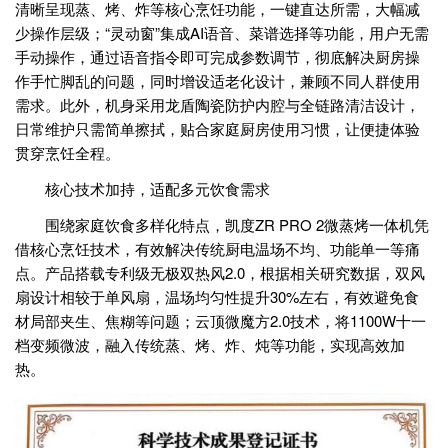
清晰呈现蒸、烤、炸等核心烹饪功能，一键直达所需，大幅减
少操作层级；“灵动窗”集成AI语音、菜谱选择等功能，用户无需
手动操作，通过语音指令即可完成参数调节，彻底解决厨房操
作手忙脚乱的问题，同时增设适老化设计，兼顾不同人群使用
需求。此外，机身采用龙盾陶瓷防护内腔与全链路清洁设计，
日常维护只需简单擦拭，贴合家庭厨房使用习惯，让便捷体验
贯穿烹饪全程。
核心技术加持，适配多元饮食需求
围绕家庭饮食多样化特点，凯度ZR PRO 2微蒸烤一体机凭
借核心烹饪技术，有效解决传统厨电温场不均、功能单一等痛
点。产品搭载专利级无极双热风2.0，根据相关研究数据，双风
扇设计相较于单风扇，温场均匀性提升30%左右，有效避免食
材局部夹生、焦糊等问题；云顶微魔方2.0技术，将1100W十一
档变频微波，融入传统蒸、烤、炸、炖等功能，实现高效加
热。