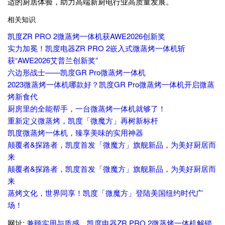
适的厨居体验，助力高端新厨电行业高质量发展。
相关知识
凯度ZR PRO 2微蒸烤一体机获AWE2026创新奖
实力加冕！凯度电器ZR PRO 2嵌入式微蒸烤一体机斩
获“AWE2026艾普兰创新奖”
六边形战士——凯度GR Pro微蒸烤一体机
2023微蒸烤一体机哪款好？凯度GR Pro微蒸烤一体机开启微蒸
烤新食代
厨房里的全能帮手，一台微蒸烤一体机就够了！
重新定义微蒸烤，凯度「微魔方」再树新标杆
凯度微蒸烤一体机，臻享美味的实用神器
颠覆者&探路者，凯度首发「微魔方」旗舰新品，为美好厨居而
来
颠覆者&探路者，凯度首发「微魔方」旗舰新品，为美好厨居而
来
蒸烤文化，世界同享！凯度「微魔方」登陆美国纽约时代广
场！
网址:
兼顾实用与质感，凯度电器ZR PRO 2微蒸烤一体机解锁