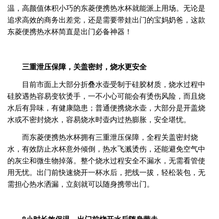
温，高颜值体积小巧的东菱便携热水杯就能派上用场。无论是
追求高效的商务出差党，还是需要带娃出门的宝妈奶爸，这款
东菱便携热水杯简直是出门必备神器！
三重泄压保障，关盖密封，烧水更安全
目前市面上大部分折叠水壶受制于硅胶材质，烧水过程中
硅胶遇热容易变软烫手，一不小心可能会有烫伤风险，而且烧
水后有异味，有健康隐患；普通便携烧水壶，大部分是开盖烧
水或不密封烧水，容易烧水时壶内过热膨胀，安全堪忧。
而东菱便携热水杯拥有三重泄压保障，全程关盖密封烧
水，有效防止水杯意外倾倒，热水飞溅烫伤，还能避免空气中
的灰尘和微生物掉落。整个烧水过程安全不漏水，无需看管使
用无忧。出门前快速烧开一杯水后，把线一拔，轻松装包，无
需担心热水洒漏，立刻就可以随身携带出门。