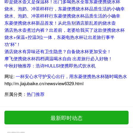
即是烧水壶又是保温杯！出门多喝热水全靠东菱便携烧水杯
烧水、泡奶、冲茶样样行，东菱便携烧水杯品质生活的小确幸
烧水、泡奶、冲茶样样行东菱便携烧水杯品质生活的小确幸
东菱便携烧水杯新品首发！从此告别酒店脏乱差的烧水壶
酒店热水壶煮过内裤？出差前，老婆给我买了这款便携烧水杯
烧水+保温+控温3位一体，东菱电热水杯让出差旅行事半
功“杯”！
酒店烧水有异味还有卫生隐患？自备烧水杯更加安全！
摩飞便携烧水杯四档调温喝水自由 出差旅行必入好物！
中秋好物推荐：浩诗HULLSI便携即热式饮水机
网址:
一杯安心水守护安心出行，用东菱便携热水杯随时喝热水
http://m.jiajubaike.cn/newsview6329.html
所属分类：
热门推荐
最新即时动态