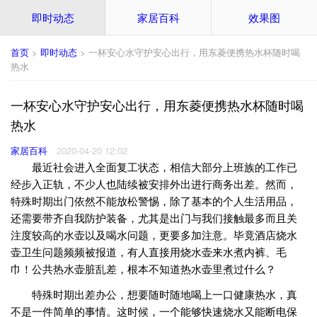
即时动态
家居百科
效果图
首页
>
即时动态
> 一杯安心水守护安心出行，用东菱便携热水杯随时喝
热水
一杯安心水守护安心出行，用东菱便携热水杯随时喝
热水
家居百科
2020-04-20 12:02
最近社会进入全面复工状态，相信大部分上班族的工作已
经步入正轨，不少人也陆续被安排外出进行商务出差。然而，
特殊时期出门依然不能放松警惕，除了基本的个人生活用品，
还需要带齐自我防护装备，尤其是出门与我们接触最多而且关
注度较高的水壶以及喝水问题，更要多加注意。毕竟酒店烧水
壶卫生问题频频被报道，有人直接用烧水壶来水煮内裤、毛
巾！公共热水壶脏乱差，根本不知道热水壶里煮过什么？
特殊时期出差办公，想要随时随地喝上一口健康热水，真
不是一件简单的事情。这时候，一个能够快速烧水又能断电保