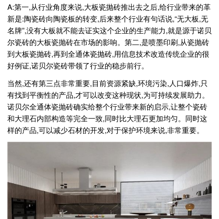
A:第一,从行业角度来说,大板瓷抛砖推出去之后,给行业带来的革
新是:陶瓷砖向陶瓷板的转变,后来整个行业有句话说,“无大板,无
名牌”,没有大板就不能去证实这个企业的生产能力,就是源于诺贝
尔瓷砖的大板瓷抛砖在市场的影响。第二,是喷墨印刷,从瓷抛砖
到大板瓷抛砖,再到全通体瓷抛砖,用信息技术改造传统企业的很
好例证,诺贝尔瓷砖带领了行业的稳步前行。
当然,还有第三点非常重要,目前资源紧缺,环境污染,人口爆炸,只
有找到平衡性的产品,才可以改变这种现状,为可持续发展助力。
诺贝尔全通体瓷抛砖确实给整个行业带来新的启示,让整个瓷砖
和大理石内部构造等完全一致,同时比大理石更加均匀。同时这
样的产品,可以减少石材的开发,对于保护环境来说,非常重要。