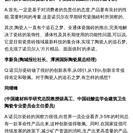
A:首先,一定是基于对消费者的负责任的态度,产品要有良好的性
能,需要时间的考量,这是诺贝尔在早期研究瓷抛砖时所洞察的。
其次,陶瓷人一直有个追石之梦。全通体瓷抛砖的推出,完美地解
决了瓷砖的装饰性、通体性及其长期使用的功能性问题,可以说,
它是目前瓷质砖领域最新科技的集合体,实现了陶瓷人的追石梦,
也兑现了诺贝尔人‘片片精品、面面俱到’的承诺。
李新良(陶城报社社长、潭洲国际陶瓷展总经理)
Q:诺贝尔瓷砖做了很好的创新表率,从0到1,从1到n,创新非常值
得肯定和敬佩。对于陶瓷人的追石之梦,有怎样的感想?
同继锋
(中国建材科学研究总院教授级高工、中国硅酸盐学会建筑卫生
陶瓷专业委员会主任委员)
A:诺贝尔瓷砖的洞察力很强,向世界一流企业看齐,3-5年的时间总
有一款革命性产品出来,这种创新值得敬佩。同时,在国家提倡可
持续发展的政策下,减少矿产资源的消耗,生产出更高质量的产品,