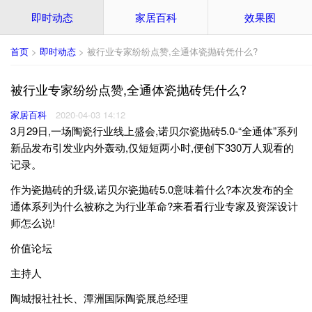
即时动态
家居百科
效果图
首页
>
即时动态
> 被行业专家纷纷点赞,全通体瓷抛砖凭什么?
被行业专家纷纷点赞,全通体瓷抛砖凭什么?
家居百科
2020-04-03 14:12
3月29日,一场陶瓷行业线上盛会,诺贝尔瓷抛砖5.0-“全通体”系列
新品发布引发业内外轰动,仅短短两小时,便创下330万人观看的
记录。
作为瓷抛砖的升级,诺贝尔瓷抛砖5.0意味着什么?本次发布的全
通体系列为什么被称之为行业革命?来看看行业专家及资深设计
师怎么说!
价值论坛
主持人
陶城报社社长、潭洲国际陶瓷展总经理