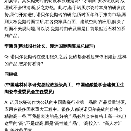
始萎缩。其实抛光砖的硬度和纹理是两个矛盾面:要求硬度高,纹
理就不会很清晰,反之亦然。此时,基于诺贝尔瓷砖本身的研发优
势,我们开始进行诺贝尔瓷抛砖的研究,历时五年终于推向市场,再
到大板瓷抛砖面世后,在各类家具台面、建筑空间的应用,解决了
断面不美观问题,可以说,瓷抛砖由表及里是目前最贴近石材的系
列产品。
李新良(陶城报社社长、潭洲国际陶瓷展总经理)
Q: 诺贝尔瓷抛砖在使用很久之后,瓷砖都会看起来依旧如新,这样
的产品,您如何看待?
同继锋
(中国建材科学研究总院教授级高工、中国硅酸盐学会建筑卫生
陶瓷专业委员会主任委员)
A: 诺贝尔瓷砖作为公认的中国陶瓷行业第一品牌,产品质量过硬,
应用在很多国家重大工程中。很多人都说诺贝尔瓷砖的价格会
稍微高一些,而我想表达的是,好的产品必然会在价格上高一些,但
这里的“高”,不是虚高,而是“高性能产品”、“高投入”、“高人才汇
集”等这些因素。