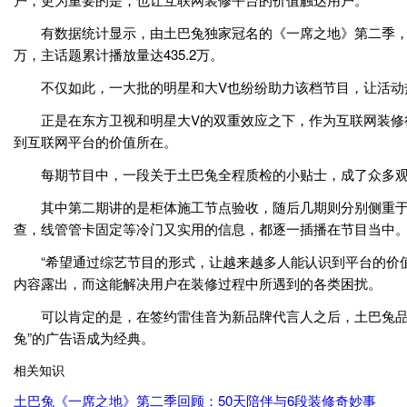
有数据统计显示，由土巴兔独家冠名的《一席之地》第二季，从
万，主话题累计播放量达435.2万。
不仅如此，一大批的明星和大V也纷纷助力该档节目，让活动热
正是在东方卫视和明星大V的双重效应之下，作为互联网装修行
到互联网平台的价值所在。
每期节目中，一段关于土巴兔全程质检的小贴士，成了众多观众的
其中第二期讲的是柜体施工节点验收，随后几期则分别侧重于墙
查，线管管卡固定等冷门又实用的信息，都逐一插播在节目当中
“希望通过综艺节目的形式，让越来越多人能认识到平台的价值
内容露出，而这能解决用户在装修过程中所遇到的各类困扰。
可以肯定的是，在签约雷佳音为新品牌代言人之后，土巴兔品牌
兔”的广告语成为经典。
相关知识
土巴兔《一席之地》第二季回顾：50天陪伴与6段装修奇妙事