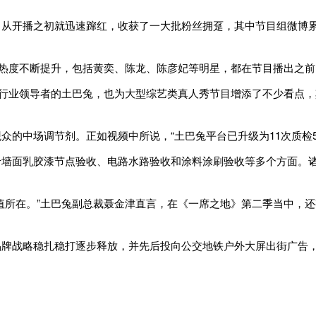
开播之初就迅速蹿红，收获了一大批粉丝拥趸，其中节目组微博累计
度不断提升，包括黄奕、陈龙、陈彦妃等明星，都在节目播出之前
业领导者的土巴兔，也为大型综艺类真人秀节目增添了不少看点，
中场调节剂。正如视频中所说，“土巴兔平台已升级为11次质检5
面乳胶漆节点验收、电路水路验收和涂料涂刷验收等多个方面。诸
。
所在。”土巴兔副总裁聂金津直言，在《一席之地》第二季当中，还
战略稳扎稳打逐步释放，并先后投向公交地铁户外大屏出街广告，