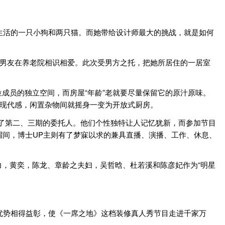
生活的一只小狗和两只猫。而她带给设计师最大的挑战，就是如何
男友在养老院相识相爱。此次受男方之托，把她所居住的一居室
员的独立空间，而房屋“年龄”老就要尽量保留它的原汁原味。
了现代感，闲置杂物间就摇身一变为开放式厨房。
了第二、三期的委托人。他们个性独特让人记忆犹新，而参加节目
帽间，博士UP主则有了梦寐以求的兼具直播、演播、工作、休息、
，黄奕，陈龙、章龄之夫妇，吴哲晗、杜若溪和陈彦妃作为“明星
优势相得益彰，使《一席之地》这档装修真人秀节目走进千家万