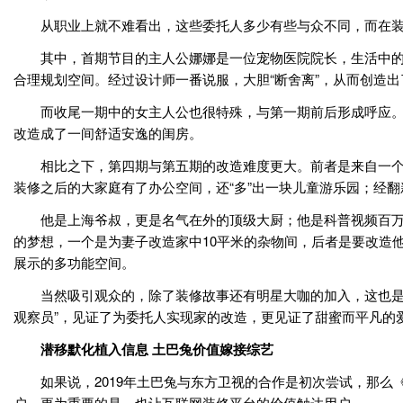
从职业上就不难看出，这些委托人多少有些与众不同，而在装
其中，首期节目的主人公娜娜是一位宠物医院院长，生活中的她
合理规划空间。经过设计师一番说服，大胆“断舍离”，从而创造
而收尾一期中的女主人公也很特殊，与第一期前后形成呼应。她
改造成了一间舒适安逸的闺房。
相比之下，第四期与第五期的改造难度更大。前者是来自一个四
装修之后的大家庭有了办公空间，还“多”出一块儿童游乐园；经
他是上海爷叔，更是名气在外的顶级大厨；他是科普视频百万U
的梦想，一个是为妻子改造家中10平米的杂物间，后者是要改造
展示的多功能空间。
当然吸引观众的，除了装修故事还有明星大咖的加入，这也是区
观察员”，见证了为委托人实现家的改造，更见证了甜蜜而平凡的
潜移默化植入信息 土巴兔价值嫁接综艺
如果说，2019年土巴兔与东方卫视的合作是初次尝试，那么
户，更为重要的是，也让互联网装修平台的价值触达用户。