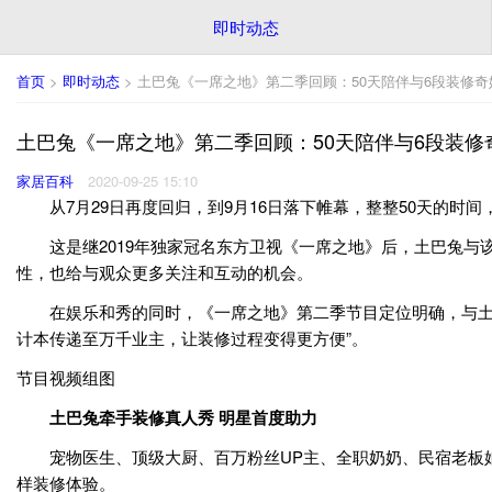
即时动态
首页
>
即时动态
> 土巴兔《一席之地》第二季回顾：50天陪伴与6段装修奇
土巴兔《一席之地》第二季回顾：50天陪伴与6段装修
家居百科
2020-09-25 15:10
从7月29日再度回归，到9月16日落下帷幕，整整50天的时间
这是继2019年独家冠名东方卫视《一席之地》后，土巴兔与
性，也给与观众更多关注和互动的机会。
在娱乐和秀的同时，《一席之地》第二季节目定位明确，与土巴
计本传递至万千业主，让装修过程变得更方便”。
节目视频组图
土巴兔牵手装修真人秀 明星首度助力
宠物医生、顶级大厨、百万粉丝UP主、全职奶奶、民宿老板娘
样装修体验。