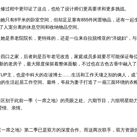
修过程中更印证了这点，也给了设计师们更高要求和更多挑战。
只有8平米的卧室空间，但却足足塞有855件闲置物品，还有一起
出了人宠分离的休息空间和收纳物品空间。
是养老院院长，更特殊的，还是一位来自拉脱维亚的“洋媳妇”，与
口之家，后者则是百年老宅改造，家庭成员多就要尽可能保证每位成
翻新的老房子，最大限度保留着整体面貌，不过也在古色古香中融入
P主，也是中科大的在读博士……生活和工作天壤之别的俩人，成
他的生活起居工作空间。最终，爷叔为妻子打造了一扇三面环绕的衣
别于此前一季《一席之地》的亮眼之处。六期节目，六组明星助力
爱情、亲情。
《一席之地》第二季已是双方的深度合作。而这两次联手，双方资源