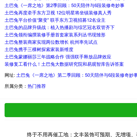
土巴兔《一席之地》第2季回顾：50天陪伴与6段装修奇妙事
土巴兔再度牵手东方卫视 12位明星将坐镇装修真人秀
土巴兔平台价值“聚变” 联手东方卫视招募12名业主
土巴兔的品牌升级战：植入热播剧与综艺冠名双管齐下
土巴兔领衔编撰装修手册首套家装系列丛书现雏形
土巴兔整装商家实现两位数增长 杭州率先试点
土巴兔携手三棵树探索家装新维度
土巴兔蒙娜丽莎三年战略合作 强强联手释放品牌效应
装修复工看什么！土巴兔大数据研究院和易观智库告诉答案
网址:
土巴兔《一席之地》第二季回顾：50天陪伴与6段装修奇妙
所属分类：
热门推荐
终于不用再催工地：文丰装饰可预期、无增项、