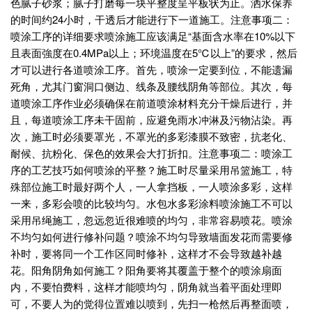
色腻子砂浆；腻子打磨每一块平整度呈平板状为止。洒水保养
的时间约24小时，干透后才能进行下一道施工。注意事项二：
喷涂工序的详细要求喷涂施工应该满足“基面含水率在10%以下
且表面強度在0.4MPa以上；环境温度在5℃以上”的要求，然后
才可以进行各道喷涂工序。首先，喷涂一定要到位，不能遗漏
死角，尤其门窗洞口侧边、线条及腰线阴角等部位。其次，每
道喷涂工序作业必须确保在前道喷涂材料充分干燥后进行，并
且，每道喷涂工序未干固前，应避免雨水冲淋及污物沾染。再
次，施工时必须要罩光，不罩光的多彩漆膜不致密，抗老化、
耐候、抗粉化、保色的效果会大打折扣。注意事项二：喷涂工
序的工艺技巧如何喷涂的平整？施工时尽量采用吊篮施工，特
殊部位施工时最好两个人，一人拿挡板，一人喷涂多彩，这样
一来，多彩会喷的比较均匀。水包水多彩涂料喷涂施工不可以
采用吊绳施工，忽远忽近很难喷的均匀，非常容易喷花。喷涂
不均匀如何进行修补问题？喷涂不均匀导致墙面发花而需要修
补时，要将同一个工作区同时修补，这样才不会导致越补越
花。阳角阴角如何施工？阳角要将其覆盖于整个的喷涂扇面
内，不要怕费料，这样才能喷均匀，阴角就当着平面处理即
可，不要人为的觉得位置难以喷到，先扫一枪然后再整面喷，