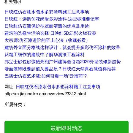
相关知识
日映红仿石漆水包水多彩涂料施工注意事项
日映红：选购仿花岗岩多彩涂料 这些标准要记牢
日映红仿石漆保护型罩面清漆的优点及用途
建筑的选择生活的选择 日映红5D幻彩火烧石漆
大宗师:仿石漆进阶的至上心法（收藏必看）
建筑外立面分格线这样设计，就会提升多彩仿石涂料的效果
从精工细作的建筑中了解华润漆工程涂料
邦宝士砂包砂惊艳亮相广州建博会引领2020外墙装修新趋势
墙面装饰既要颜值又要品质？日映红天然真石漆值得推荐
巴德士仿石艺术漆:如何引爆一场“云招商”?
网址:
日映红仿石漆水包水多彩涂料施工注意事项
http://m.jiajubaike.cn/newsview23312.html
所属分类：
最新即时动态