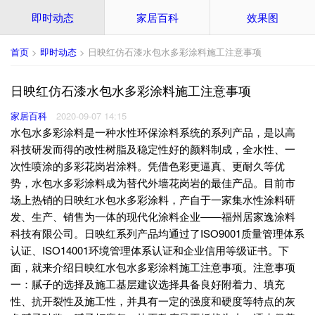
即时动态
家居百科
效果图
首页
>
即时动态
> 日映红仿石漆水包水多彩涂料施工注意事项
日映红仿石漆水包水多彩涂料施工注意事项
家居百科
2020-09-07 14:15
水包水多彩涂料是一种水性环保涂料系统的系列产品，是以高
科技研发而得的改性树脂及稳定性好的颜料制成，全水性、一
次性喷涂的多彩花岗岩涂料。凭借色彩更逼真、更耐久等优
势，水包水多彩涂料成为替代外墙花岗岩的最佳产品。目前市
场上热销的日映红水包水多彩涂料，产自于一家集水性涂料研
发、生产、销售为一体的现代化涂料企业——福州居家逸涂料
科技有限公司。日映红系列产品均通过了ISO9001质量管理体系
认证、ISO14001环境管理体系认证和企业信用等级证书。下
面，就来介绍日映红水包水多彩涂料施工注意事项。注意事项
一：腻子的选择及施工基层建议选择具备良好附着力、填充
性、抗开裂性及施工性，并具有一定的强度和硬度等特点的灰