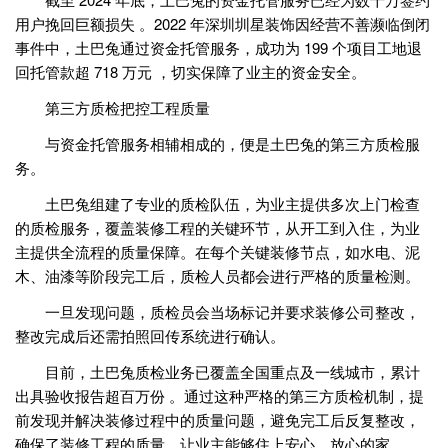
用户挽回巨额损失 。2022 年深圳圳星装饰因经营不善濒临倒闭
事件中，土巴兔通过资金托管服务，成功为 199 个项目工地退
回托管款超 718 万元 ，切实保障了业主的资金安全。
第三方质检把控工程质量
与资金托管服务相辅相成的，便是土巴兔的第三方质检服
务。
土巴兔组建了专业的质检队伍，为业主提供多次上门检查
的质检服务，覆盖装修工程的关键环节，从开工到入住，为业
主提供全流程的质量保障。在每个关键装修节点，如水电、泥
木、油漆等阶段完工后，质检人员都会进行严格的质量检测。
一旦发现问题，质检员会当场标记并要求装修公司整改，
整改完成后还需拍照回传系统进行确认。
目前，土巴兔质检业务已覆盖全国重点及一线城市，累计
出具验收报告超百万份 。通过这种严格的第三方质检机制，提
前发现并解决装修过程中的质量问题，避免完工后反复整改，
确保了装修工程的质量，让业主能够住上安心、放心的家。