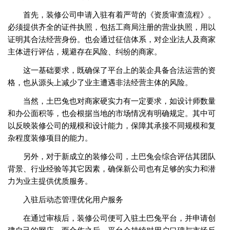
首先，装修公司申请入驻有着严苛的《资质审查流程》。
必须提供齐全的证件执照，包括工商局注册的营业执照，用以
证明其合法经营身份。也会通过征信体系，对企业法人及商家
主体进行评估，规避存在风险、纠纷的商家。
这一基础要求，既确保了平台上的装企具备合法运营的资
格，也从源头上减少了业主遭遇非法经营主体的风险。
当然，土巴兔也对商家硬实力有一定要求，如设计师数量
和办公面积等，也会根据当地的市场情况有明确规定。其中可
以反映装修公司的规模和设计能力，保障其承接不同规模和复
杂程度装修项目的能力。
另外，对于新成立的装修公司，土巴兔会综合评估其团队
背景、行业经验等其它因素，确保新公司也有足够的实力和潜
力为业主提供优质服务。
入驻后动态管理优化用户服务
在通过审核后，装修公司便可入驻土巴兔平台，并申请创
建自己的网店。而合作之后，平台会持续对用户口碑与市场反