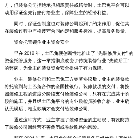
方，但装修公司拒绝承担相应责任或赔偿时，土巴兔平台可以
动用保证金先行赔付给业主，保障业主的经济利益。
同时，保证金制度也对装修公司起到了约束作用，促使其
在装修过程中严格遵守合同约定和服务标准，提高服务质量。
资金托管锁住业主资金安全
早在 2012 年，土巴兔便创新性地推出了 “先装修后支付” 的
资金托管服务，这一举措彻底改变了传统装修行业 “先款后工”
的弊病，为业主的装修资金安全提供了有力保障。
业主、装修公司和土巴兔三方签署协议后，业主的装修款
将托管到与土巴兔合作的全国性银行。装修款项的支付，将按
照装修工程的进度分阶段支付给装修公司，只有在完成某个阶
段的施工，并且经土巴兔平台的专业质检员验收合格，业主确
认无误后，相应款项才会支付给装修公司。
通过这种方式，业主掌握了装修资金的主动权，有效防范
了装修公司因经营不善倒闭或卷款跑路的风险。
截至 2024 年底，土巴兔的资金托管服务已经为数十万签约