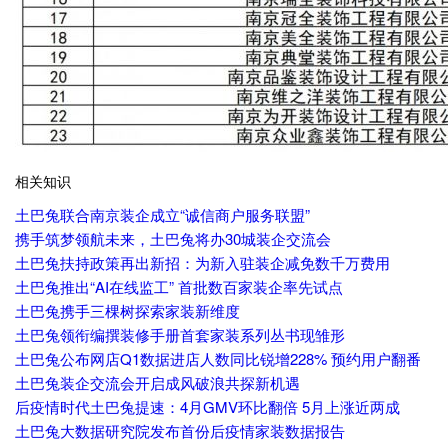
相关知识
土巴兔联合南京装企成立“诚信商户服务联盟”
携手筑梦领航未来，土巴兔将办30城装企交流会
土巴兔扶持政策再出新招：为新入驻装企减免数千万费用
土巴兔推出“AI在线监工” 首批数百家装企率先试点
土巴兔携手三棵树探索家装新维度
土巴兔领衔编撰装修手册首套家装系列丛书现雏形
土巴兔公布网店Q1数据进店人数同比锐增228% 预约用户翻番
土巴兔装企交流会开启成风破浪共探新机遇
后疫情时代土巴兔提速：4月GMV环比翻倍 5月上涨近两成
土巴兔大数据研究院发布首份后疫情家装数据报告