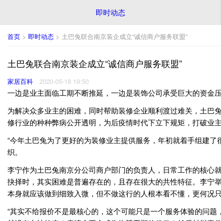
即时动态
首页
>
即时动态
> 土巴兔联合南京装企成立“诚信商户服务联盟”
土巴兔联合南京装企成立“诚信商户服务联盟”
家居百科
2020-05-18 19:50
一边是业主面临工期不断推延，一边是装饰公司承受巨大的资金压
为解决众多业主的困难，同时帮助装修企业顺利渡过难关，土巴兔
修行业的种种弊病公开透明，为后疫情时代下立下规矩，打破业主
“今年土巴兔为了更好的为装修业主提供服务，年初就着手组建了很
织。
李宁作为土巴兔南京分公司商户部门的负责人，日常工作的核心就
抉择时，其实困难是普遍存在的，且存在很大的共性特征。李宁
本身就应该做到细致入微，但不做这行的人根本看不懂，更何况只
“其实不给报价不是最核心的，这个可能只是一个服务体验的问题