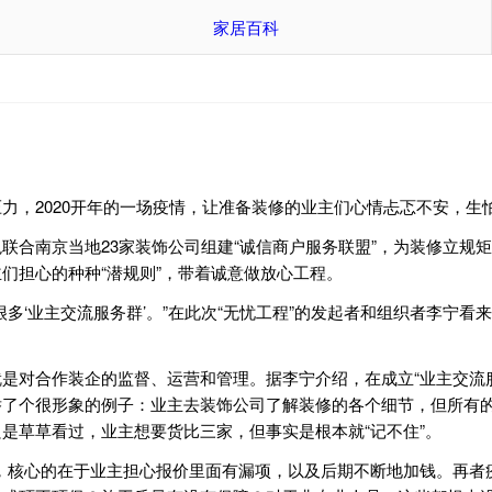
家居百科
力，2020开年的一场疫情，让准备装修的业主们心情忐忑不安，生
联合南京当地23家装饰公司组建“诚信商户服务联盟”，为装修立规
们担心的种种“潜规则”，带着诚意做放心工程。
多‘业主交流服务群’。”在此次“无忧工程”的发起者和组织者李宁
是对合作装企的监督、运营和管理。据李宁介绍，在成立“业主交流
举了个很形象的例子：业主去装饰公司了解装修的各个细节，但所有
是草草看过，业主想要货比三家，但事实是根本就“记不住”。
，核心的在于业主担心报价里面有漏项，以及后期不断地加钱。再者