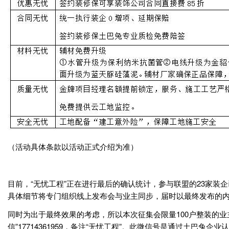
（活动具体条款以活动正式介绍为准）
目前，“无忧工程”正在进行最后的确认统计，参与联盟的23家
具体细节将专门组织线上发布会与业主同步，届时以最终发布的
同时为出于最终效果的考虑，所以本次征集会限量100户整装的业
信”17714361959，备注“无忧工程”。此微信号是通过土巴兔