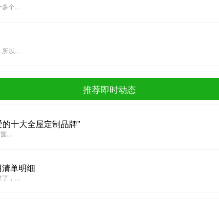
个...
以...
推荐即时动态
爱的十大全屋定制品牌”
...
用清单明细
，...